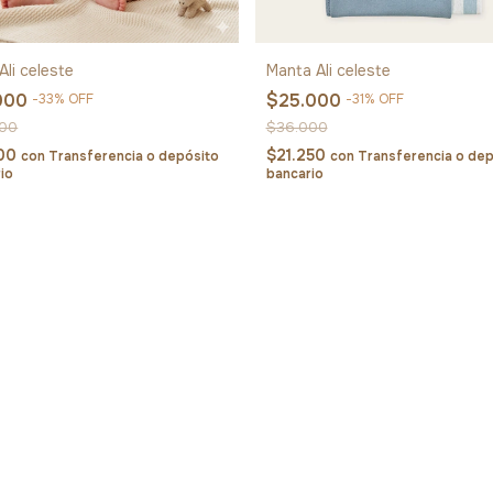
Ali celeste
Manta Ali celeste
000
$25.000
-
33
%
OFF
-
31
%
OFF
000
$36.000
600
$21.250
con
Transferencia o depósito
con
Transferencia o dep
io
bancario