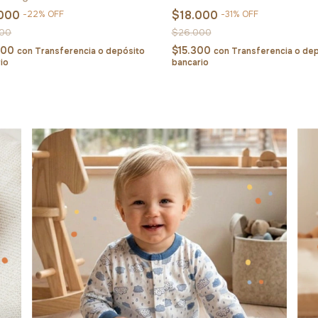
.000
$18.000
-
22
%
OFF
-
31
%
OFF
000
$26.000
800
$15.300
con
Transferencia o depósito
con
Transferencia o de
io
bancario