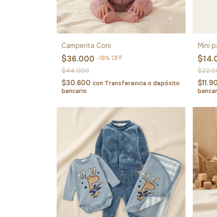
Camperita Coni
Mini 
$36.000
$14
-
18
%
OFF
$44.000
$22.0
$30.600
$11.
con
Transferencia o depósito
bancario
bancar