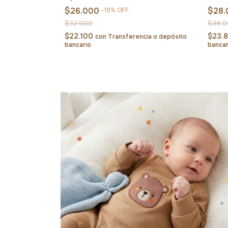
$26.000
$28
-
19
%
OFF
$32.000
$36.
$22.100
$23.
con
Transferencia o depósito
bancario
bancar