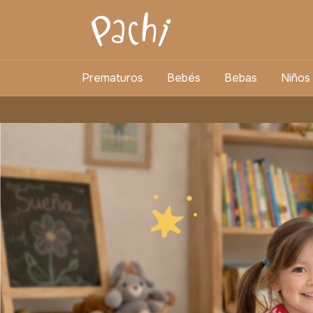
Prematuros
Bebés
Bebas
Niños
ENVÍO