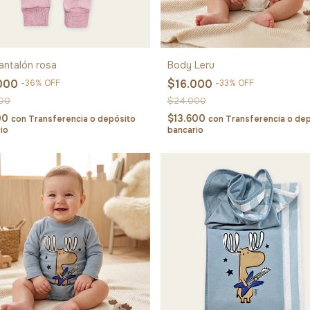
pantalón rosa
Body Leru
.000
$16.000
-
36
%
OFF
-
33
%
OFF
00
$24.000
900
$13.600
con
Transferencia o depósito
con
Transferencia o de
io
bancario