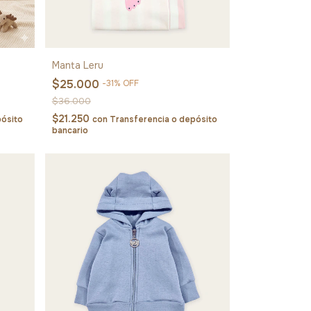
Manta Leru
$25.000
-
31
%
OFF
$36.000
$21.250
pósito
con
Transferencia o depósito
bancario