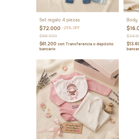
Set regalo 4 piezas
Body 
$72.000
$16.
-
25
%
OFF
$96.000
$24.
$61.200
$13.
con
Transferencia o depósito
bancario
bancar