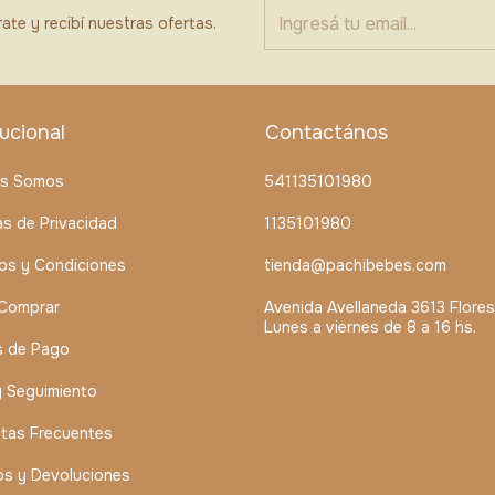
ate y recibí nuestras ofertas.
tucional
Contactános
es Somos
541135101980
cas de Privacidad
1135101980
os y Condiciones
tienda@pachibebes.com
Comprar
Avenida Avellaneda 3613 Flores
Lunes a viernes de 8 a 16 hs.
s de Pago
y Seguimiento
tas Frecuentes
s y Devoluciones