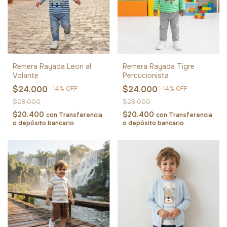
Remera Rayada Leon al
Remera Rayada Tigre
Volante
Percucionista
$24.000
$24.000
-
14
%
OFF
-
14
%
OFF
$28.000
$28.000
$20.400
$20.400
con
Transferencia
con
Transferencia
o depósito bancario
o depósito bancario