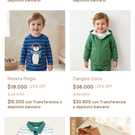
depósito bancario
depósito bancario
Remera Pingüi
Canguro Coco
$18.000
$36.000
-
25
%
OFF
-
25
%
OFF
$24.000
$48.000
$15.300
$30.600
con
Transferencia o
con
Transferencia
depósito bancario
o depósito bancario
Envío gratis