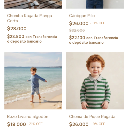
Chomba Rayada Manga
Cárdigan Milo
Corta
$26.000
-
19
%
OFF
$28.000
$32.000
$23.800
con
Transferencia
$22.100
con
Transferencia
o depósito bancario
o depósito bancario
Buzo Liviano algodón
Choma de Pique Rayada
$19.000
$26.000
-
21
%
OFF
-
19
%
OFF