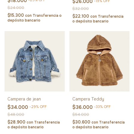
$18.000
-
25
%
OFF
$26.000
-
19
%
OFF
$24.000
$32.000
$15.300
con
Transferencia o
$22.100
con
Transferencia
depósito bancario
o depósito bancario
Campera de jean
Campera Teddy
$34.000
$36.000
-
29
%
OFF
-
33
%
OFF
$48.000
$54.000
$28.900
$30.600
con
Transferencia
con
Transferencia
o depósito bancario
o depósito bancario