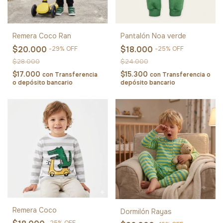
Remera Coco Ran
Pantalón Noa verde
$20.000
$18.000
-
29
%
OFF
-
25
%
OFF
$28.000
$24.000
$17.000
$15.300
con
Transferencia
con
Transferencia o
o depósito bancario
depósito bancario
Remera Coco
Dormilón Rayas