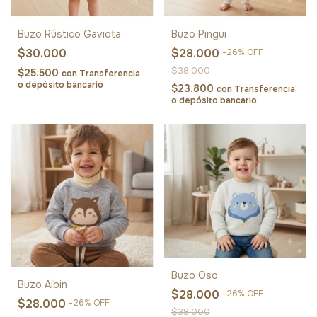
Buzo Rústico Gaviota
Buzo Pingüi
$30.000
$28.000
-
26
%
OFF
$38.000
$25.500
con
Transferencia
o depósito bancario
$23.800
con
Transferencia
o depósito bancario
Buzo Oso
Buzo Albin
$28.000
-
26
%
OFF
$28.000
-
26
%
OFF
$38.000