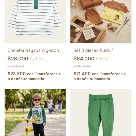
Chomba Rayada Algodon
Set 3 piezas Rudolf
$28.000
$84.000
-
13
%
OFF
-
13
%
OFF
$32.000
$96.000
$23.800
$71.400
con
Transferencia
con
Transferencia
o depósito bancario
o depósito bancario