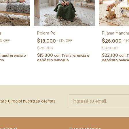
s
Polera Pol
Pijama Manch
$18.000
$26.000
%
OFF
-
31
%
OFF
-
19
$26.000
$32.000
$15.300
$22.100
ransferencia o
con
Transferencia o
con
T
rio
depósito bancario
depósito banca
ate y recibí nuestras ofertas.