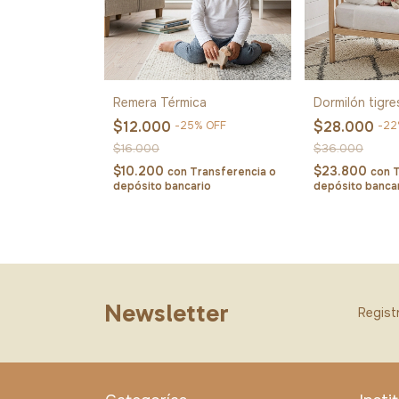
Remera Térmica
Dormilón tigre
$12.000
$28.000
-
25
%
OFF
-
22
$16.000
$36.000
$10.200
$23.800
con
Transferencia o
con
T
depósito bancario
depósito banca
Newsletter
Registr