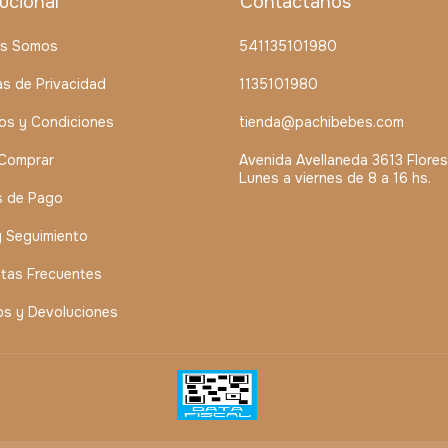
tucional
Contactános
es Somos
541135101980
cas de Privacidad
1135101980
os y Condiciones
tienda@pachibebes.com
Comprar
Avenida Avellaneda 3613 Flores
Lunes a viernes de 8 a 16 hs.
s de Pago
y Seguimiento
tas Frecuentes
s y Devoluciones