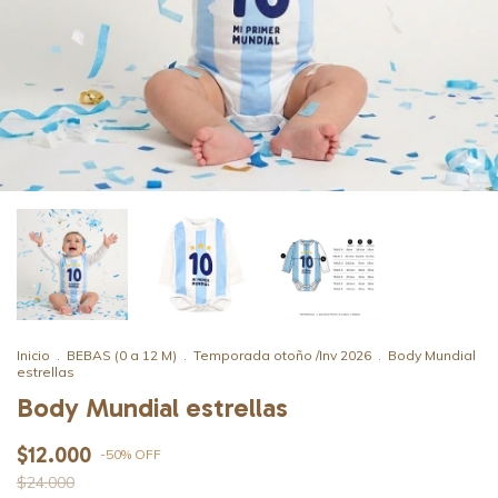
Inicio
.
BEBAS (0 a 12 M)
.
Temporada otoño /Inv 2026
.
Body Mundial
estrellas
Body Mundial estrellas
$12.000
-
50
%
OFF
$24.000