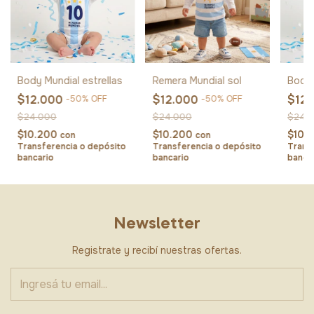
Body Mundial estrellas
Remera Mundial sol
Body 
$12.000
$12.000
$12
-
50
%
OFF
-
50
%
OFF
$24.000
$24.000
$24.
$10.200
$10.200
$10.
con
con
Transferencia o depósito
Transferencia o depósito
Trans
bancario
bancario
banca
Newsletter
Registrate y recibí nuestras ofertas.