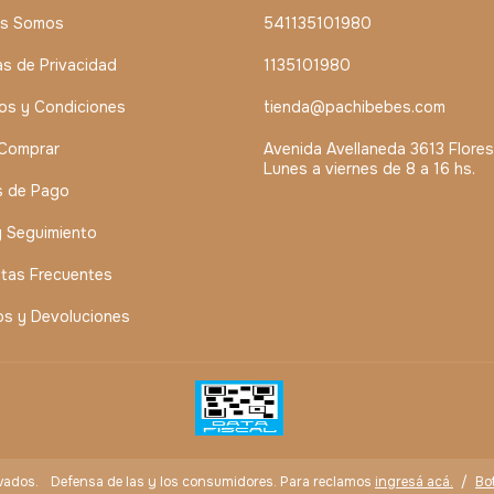
es Somos
541135101980
cas de Privacidad
1135101980
os y Condiciones
tienda@pachibebes.com
Comprar
Avenida Avellaneda 3613 Flores
Lunes a viernes de 8 a 16 hs.
s de Pago
y Seguimiento
tas Frecuentes
s y Devoluciones
vados.
Defensa de las y los consumidores. Para reclamos
ingresá acá.
/
Bo