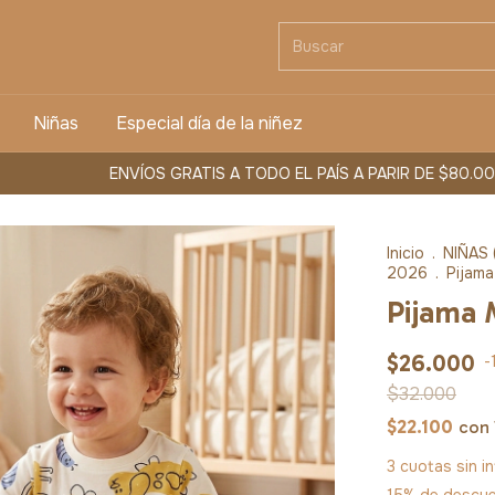
Niñas
Especial día de la niñez
ENVÍOS GRATIS A TODO EL PAÍS A PARIR DE $80.000
3 
Inicio
.
NIÑAS 
2026
.
Pijam
Pijama
$26.000
-
$32.000
$22.100
con
3
cuotas sin i
15% de descu