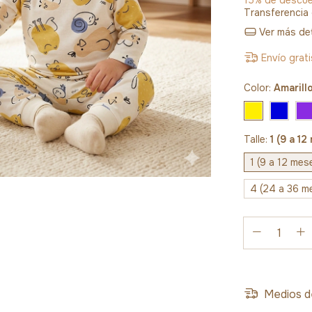
Transferencia
Ver más det
Envío grati
Color:
Amarill
Talle:
1 (9 a 1
1 (9 a 12 mes
4 (24 a 36 m
Medios d