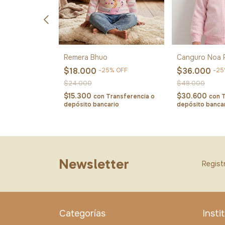
Remera Bhuo
Canguro Noa 
$18.000
$36.000
OFF
-
25
%
OFF
-
25
$24.000
$48.000
$15.300
$30.600
ansferencia o
con
Transferencia o
con
T
io
depósito bancario
depósito banca
Newsletter
Registr
Categorías
Insti