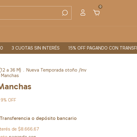
0
CUOTAS SIN INTERÉS
15% OFF PAGANDO CON TRANSFERENCI
(12 a 36 M)
.
Nueva Temporada otoño /Inv
a Manchas
 Manchas
19
%
OFF
Transferencia o depósito bancario
nterés de
$8.666,67
ento
pagando con