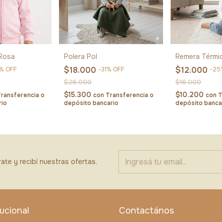
Rosa
Polera Pol
Remera Térmi
$18.000
$12.000
%
OFF
-
31
%
OFF
-
25
$26.000
$16.000
$15.300
$10.200
ransferencia o
con
Transferencia o
con
T
rio
depósito bancario
depósito banca
ate y recibí nuestras ofertas.
tucional
Contactános