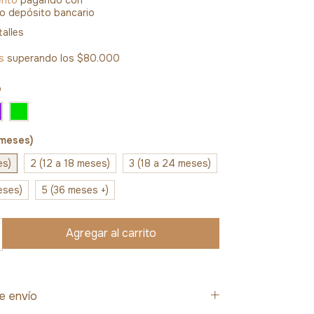
 o depósito bancario
alles
s
superando los
$80.000
o
2 meses)
es)
2 (12 a 18 meses)
3 (18 a 24 meses)
eses)
5 (36 meses +)
e envío