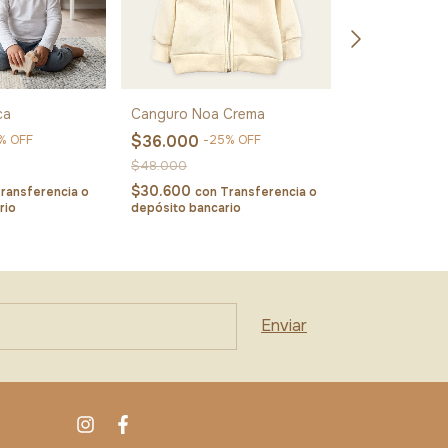
ca
Canguro Noa Crema
Dormilón tigr
$36.000
$28.000
%
OFF
-
25
%
OFF
-
2
$48.000
$36.000
$30.600
$23.800
ransferencia o
con
Transferencia o
con
rio
depósito bancario
depósito banca