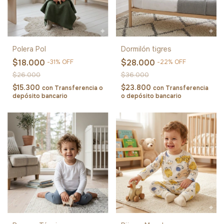
Polera Pol
Dormilón tigres
$18.000
$28.000
-
31
%
OFF
-
22
%
OFF
$26.000
$36.000
$15.300
$23.800
con
Transferencia o
con
Transferencia
depósito bancario
o depósito bancario