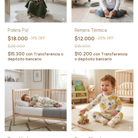
Polera Pol
Remera Térmica
$18.000
$12.000
-
31
%
OFF
-
25
%
OFF
$26.000
$16.000
$15.300
$10.200
con
Transferencia o
con
Transferencia
depósito bancario
o depósito bancario